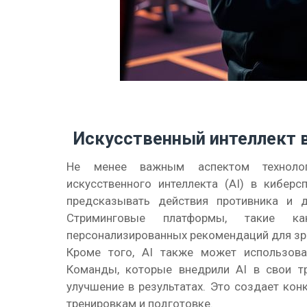
Искусственный интеллект 
Не менее важным аспектом технолог
искусственного интеллекта (AI) в киберс
предсказывать действия противника и 
Стриминговые платформы, такие к
персонализированных рекомендаций для зрит
Кроме того, AI также может использова
Команды, которые внедрили AI в свои т
улучшение в результатах. Это создает ко
тренировкам и подготовке.