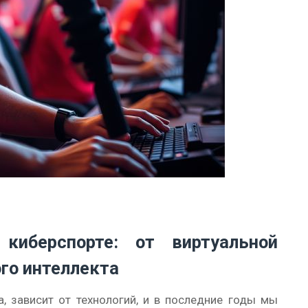
киберспорте: от виртуальной
го интеллекта
а, зависит от технологий, и в последние годы мы