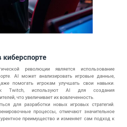
в киберспорте
ической революции является использование
порте. AI может анализировать игровые данные,
даже помогать игрокам улучшать свои навыки.
ак Twitch, используют AI для создания
елей, что увеличивает их вовлеченность.
ться для разработки новых игровых стратегий.
ренировочные процессы, отмечают значительное
нкурентное преимущество и изменяет сам подход к