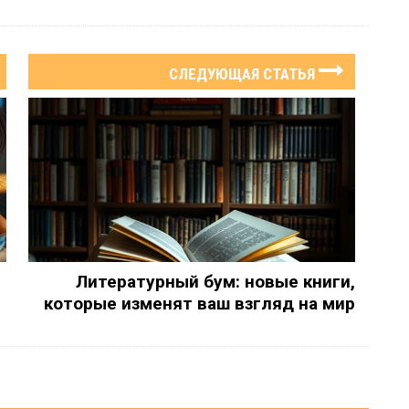
СЛЕДУЮЩАЯ СТАТЬЯ
Литературный бум: новые книги,
которые изменят ваш взгляд на мир