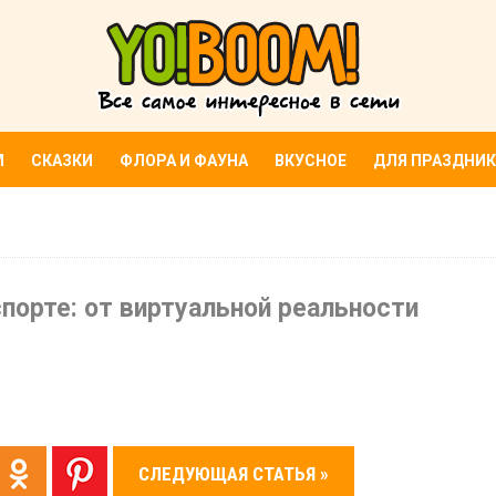
М
СКАЗКИ
ФЛОРА И ФАУНА
ВКУСНОЕ
ДЛЯ ПРАЗДНИК
порте: от виртуальной реальности
СЛЕДУЮЩАЯ СТАТЬЯ »