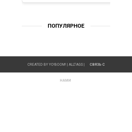
ПОПУЛЯРНОЕ
CREATED BY
YO!BOOM!
|
ALLTAGS
|
СВЯЗЬ С
НАМИ