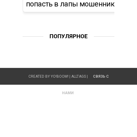
попасть в лапы мошеннику?
ПОПУЛЯРНОЕ
CREATED BY
YO!BOOM!
|
ALLTAGS
|
СВЯЗЬ С
НАМИ