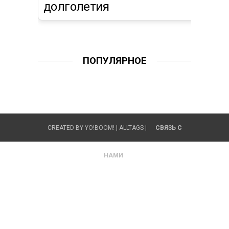
долголетия
ПОПУЛЯРНОЕ
CREATED BY
YO!BOOM!
|
ALLTAGS
|
СВЯЗЬ С
НАМИ