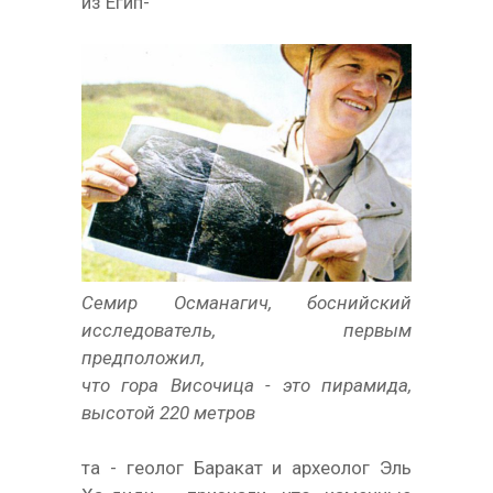
из Егип-
Семир Османагич, боснийский
исследователь, первым
предположил,
что гора Височица - это пирамида,
высотой 220 метров
та - геолог Баракат и археолог Эль